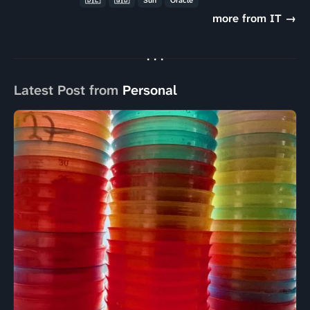
🇩🇪
🇬🇧
Sun
Oracle
more from IT →
Latest Post from
Personal