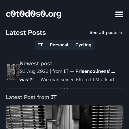
c0t0d0s0.org
Latest Posts
See all posts
IT
Personal
Cycling
Newest post
03 Aug 2026
| from
IT
—
Prisencolinensi....
was!?!
— Wie man seinen Eltern LLM erklärt ...
Latest Post from
IT