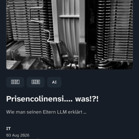
🇩🇪
🇬🇧
AI
Prisencolinensi.... was!?!
Wie man seinen Eltern LLM erklärt ...
IT
03 Aug 2026