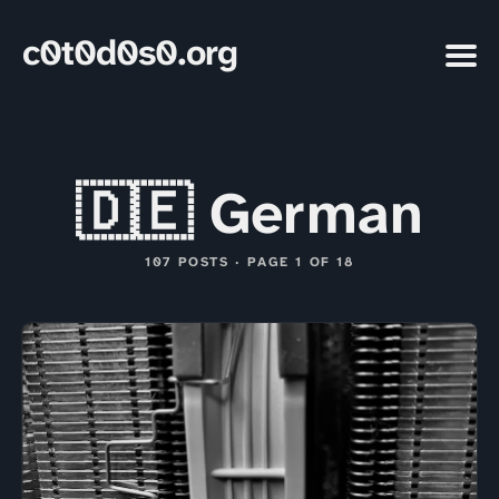
c0t0d0s0.org
🇩🇪 German
107 POSTS · PAGE 1 OF 18