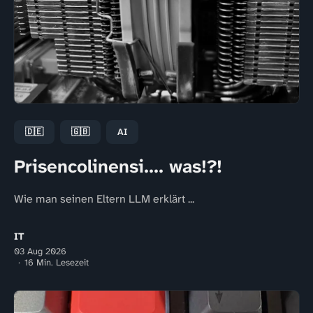
🇩🇪
🇬🇧
AI
Prisencolinensi.... was!?!
Wie man seinen Eltern LLM erklärt ...
IT
03 Aug 2026
16 Min. Lesezeit