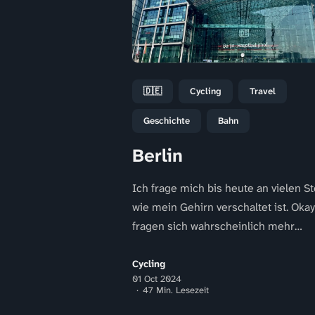
🇩🇪
Cycling
Travel
Geschichte
Bahn
Berlin
Ich frage mich bis heute an vielen St
wie mein Gehirn verschaltet ist. Okay
fragen sich wahrscheinlich mehr
Menschen, die mich kennen. Vermut
mit...
Cycling
01 Oct 2024
47 Min. Lesezeit