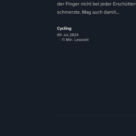
der Finger nicht bei jeder Erschütte
schmerzte. Mag auch damit
zusammenhängen, dass ich diese bl
Schiene durch...
Cycling
09 Jul 2024
11 Min. Lesezeit