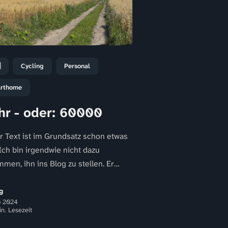

Cycling
Personal
rthome
r - oder: 60000
r Text ist im Grundsatz schon etwas
 Ich bin irgendwie nicht dazu
men, ihn ins Blog zu stellen. Er
 aber ein bisschen mit dem
en...
g
p 2024
in. Lesezeit