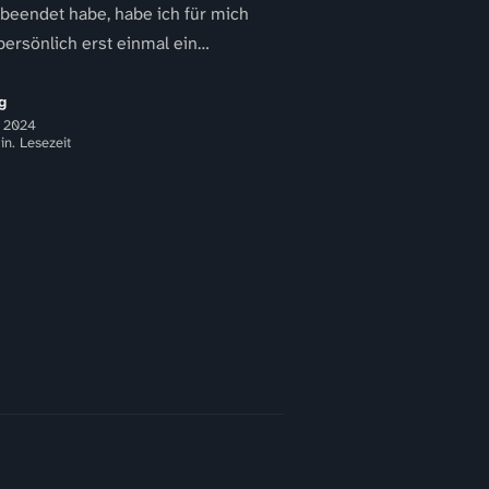
 beendet habe, habe ich für mich
persönlich erst einmal ein
phon gedanklich fallen gelassen. Ja,
..
g
 2024
in. Lesezeit