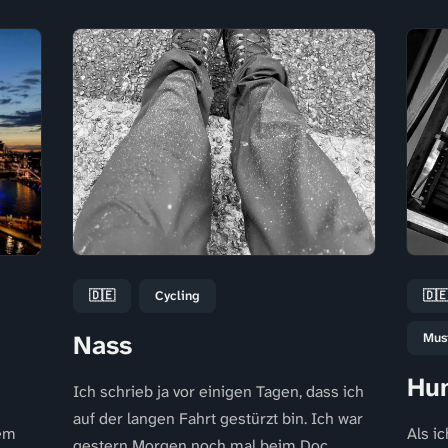
🇩🇪
Cycling
🇩
Nass
Mus
Hun
Ich schrieb ja vor einigen Tagen, dass ich
auf der langen Fahrt gestürzt bin. Ich war
dem
Als i
gestern Morgen noch mal beim Doc,