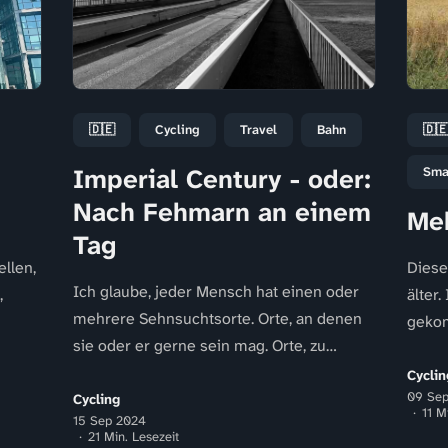
🇩🇪
Cycling
Travel
Bahn
🇩
Imperial Century - oder:
Sma
Nach Fehmarn an einem
Meh
Tag
ellen,
Diese
Ich glaube, jeder Mensch hat einen oder
,
älter.
mehrere Sehnsuchtsorte. Orte, an denen
gekom
sie oder er gerne sein mag. Orte, zu
lich
steht
denen man eine besondere
nächst
Cyclin
09 Se
Verbundenheit...
Cycling
11 M
15 Sep 2024
21 Min. Lesezeit