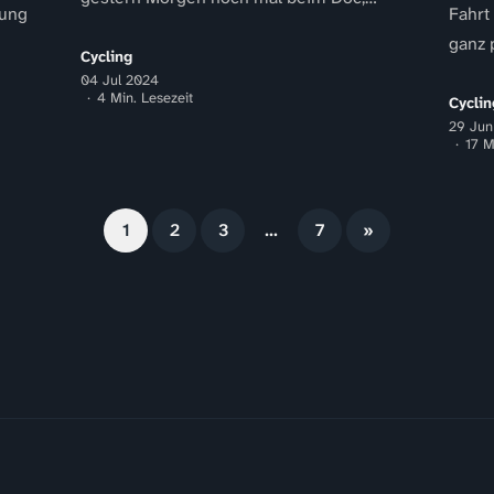
rung
Fahrt
nachdem der Finger keine Anstalten...
ganz 
Cycling
öde
Mikro
04 Jul 2024
4 Min. Lesezeit
um es.
Cyclin
29 Jun
17 M
1
2
3
…
7
»