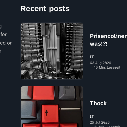
Recent posts
g
for
Prisencolinens
sed or
was!?!
n
IT
03 Aug 2026
16 Min. Lesezeit
Thock
IT
25 Jul 2026
21 Min. Lesezeit