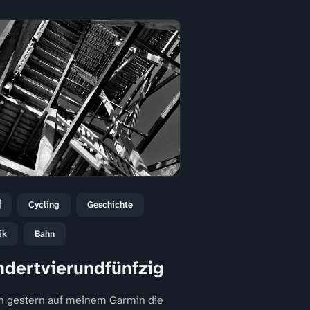

Cycling
Geschichte
ik
Bahn
dertvierundfünfzig
ch gestern auf meinem Garmin die