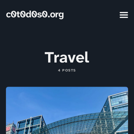
c0t0d0s0.org
Travel
4 POSTS