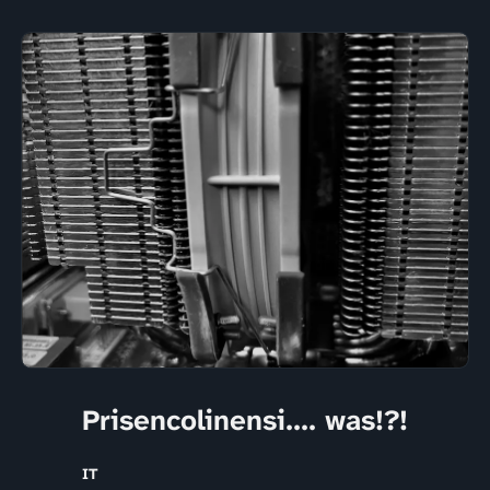
Prisencolinensi.... was!?!
IT