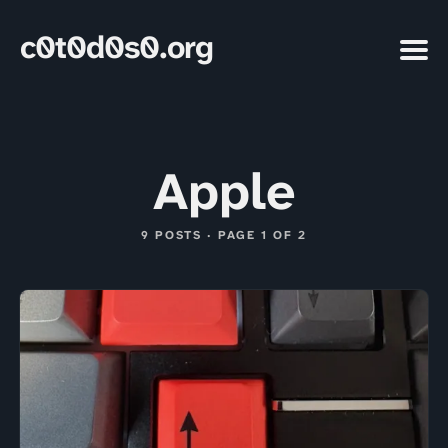
c0t0d0s0.org
Apple
9 POSTS · PAGE 1 OF 2