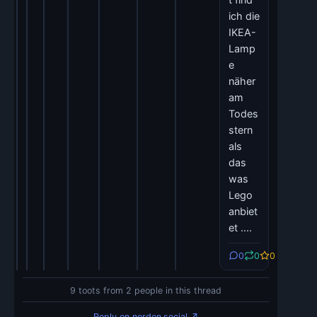
ich die
IKEA-
Lamp
e
näher
am
Todes
stern
als
das
was
Lego
anbiet
et ....
0
0
0
9 toots from 2 people in this thread
Reply on norden.social ↗