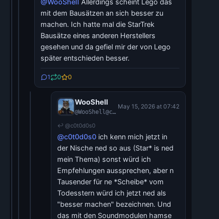
@WooShell
Allerdings scheint Lego das
mit dem Bausätzen an sich besser zu
machen. Ich hatte mal die StarTrek
Bausätze eines anderen Herstellers
gesehen und da gefiel mir der von Lego
später entschieden besser.
1
0
0
WooShell
May 15, 2026 at 07:42
@WooShell@chaosfurs.social
↩ @c0t0d0s0
@c0t0d0s0
ich kenn mich jetzt in
der Nische ned so aus (Star* is ned
mein Thema) sonst würd ich
Empfehlungen aussprechen, aber n
Tausender für ne *Scheibe* vom
Todesstern würd ich jetzt ned als
"besser machen" bezeichnen. Und
das mit den Soundmodulen hamse