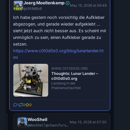
Joerg Moellenkamp
May 15, 2026 at 06:49
@c0t0d0s0
Ich habe gestern noch vorsichtig die Aufkleber
abgezogen, und gerade wieder aufgeklebt ...
sieht jetzt auch nicht besser aus. Es scheint mir
unmöglich zu sein, einen Aufkleber gerade zu
setzen.
https://www.c0t0d0s0.org/blog/lunarlander.ht
ml
WWW.C0T0D0S0.ORG
Thoughts: Lunar Lander –
c0t0d0s0.org
Landung in der
Pralinenschachtel
1
0
0
WooShell
May 15, 2026 at 07:30
@WooShell@chaosfurs.social