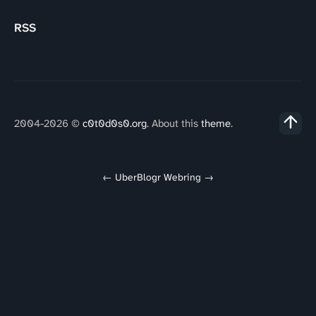
RSS
2004-2026 ©
c0t0d0s0.org
. About this
theme
.
←
UberBlogr Webring
→