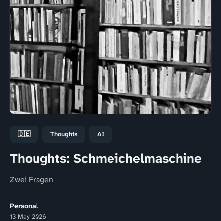
🇩🇪
Thoughts
AI
Thoughts: Schmeichelmaschine
Zwei Fragen
Personal
13 May 2026