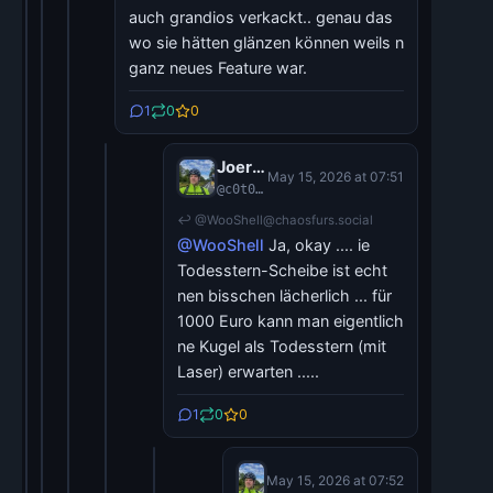
auch grandios verkackt.. genau das
wo sie hätten glänzen können weils n
ganz neues Feature war.
1
0
0
Joerg Moellenkamp
May 15, 2026 at 07:51
@c0t0d0s0
↩ @WooShell@chaosfurs.social
@WooShell
Ja, okay .... ie
Todesstern-Scheibe ist echt
nen bisschen lächerlich ... für
1000 Euro kann man eigentlich
ne Kugel als Todesstern (mit
Laser) erwarten .....
1
0
0
Joerg Moellenkamp
May 15, 2026 at 07:52