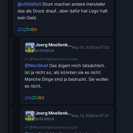
@c0t0d0s0
Drum machen andere Hersteller
das als Druck drauf.. aber dafür hat Lego halt
kein Geld.
2
0
0
Joerg Moellenkamp
May 15, 2026 at 07:32
@c0t0d0s0
↩ @WooShell@chaosfurs.social
@WooShell
Das ärgert mich tatsächlich.
Ist ja nicht so, als könnten sie es nicht.
Manche Dinge sind ja bedruckt. Sie wollen
es nicht.
0
0
0
Joerg Moellenkamp
May 15, 2026 at 07:37
@c0t0d0s0
↩ @WooShell@chaosfurs.social