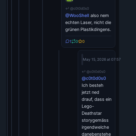
@c0t0d0s0
↩ @c0t0d0s0
@WooShell
also nem
echten Laser, nicht die
grünen Plastikdingens.
1
0
0
WooShell
May 15, 2026 at 07:57
@WooShell@chaosfurs.socia
↩ @c0t0d0s0
@c0t0d0s0
Ich besteh
jetzt ned
drauf, dass ein
Lego-
Deathstar
storygemäss
irgendwelche
danebenstehe