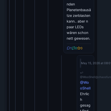
nden
Planetenbausä
tze zerblasten
kann.. aber n
paar LEDs
wären schon
nett gewesen.
1
0
0
Joerg Moellenk
May 15, 2026 at 08:0
@c0t0d0s0
↩
@WooShell@chaosfurs.
@Wo
oShell
Ehrlic
h
gesag
t find