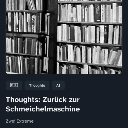
🇩🇪
Thoughts
AI
Thoughts: Zurück zur
Schmeichelmaschine
Zwei Extreme